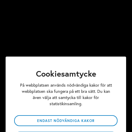
Affärsjuridik
Arbetsrätt
Affärsutveckling
Cookiesamtycke
På webbplatsen används nödvändiga kakor för att
webbplatsen ska fungera på ett bra sätt. Du kan
även välja att samtycka till kakor för
statistikinsamling.
Senaste nytt
ENDAST NÖDVÄNDIGA KAKOR
No posts